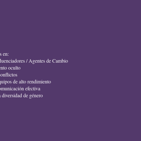
s en:
nfluenciadores / Agentes de Cambio
ento oculto
conflictos
quipos de alto rendimiento
omunicación efectiva
a diversidad de género