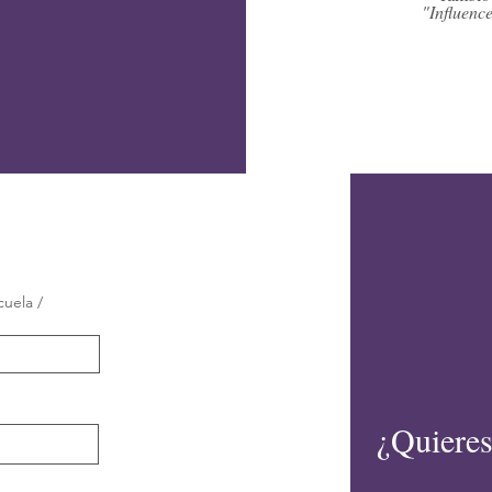
"Influenc
cuela /
¿Quieres