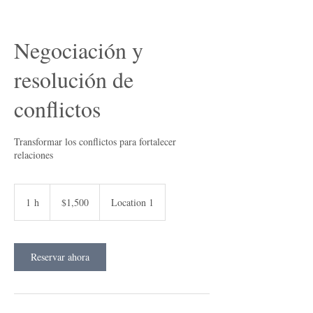
Negociación y
resolución de
conflictos
Transformar los conflictos para fortalecer
relaciones
1,500
pesos
1 h
1
$1,500
Location 1
mexicanos
Reservar ahora